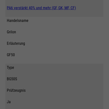
PA6 verstärkt 40% und mehr (GF, GK, MF, CF)
Handelsname
Grilon
Erläuterung
GF50
Type
BG50S
Prüfzeugnis
Ja