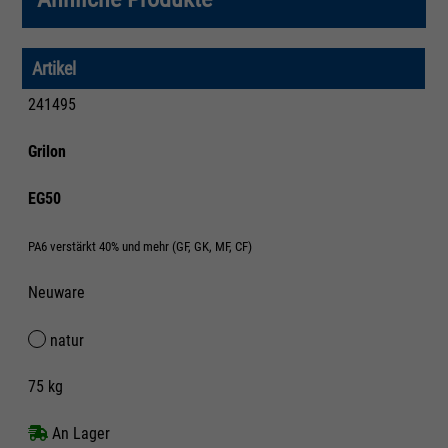
Artikel
241495
Grilon
EG50
PA6 verstärkt 40% und mehr (GF, GK, MF, CF)
Neuware
natur
75 kg
An Lager