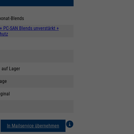
bonat-Blends
+ PC-SAN Blends unverstärkt +
hutz
 auf Lager
rage
iginal
In Mailservice übernehmen