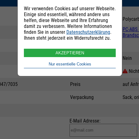
Wir verwenden Cookies auf unserer Webseite.
Einige sind essentiell, während andere uns
Rohstoffgruppe
Polycar
helfen, diese Webseite und Ihre Erfahrung
damit zu verbessern. Weitere Informationen
PC-ABS 
finden Sie in unserer
Datenschutzerklärung
.
Untergruppe
Brandsc
Ihnen steht jederzeit ein Widerrufsrecht zu.
Erläuterung
AKZEPTIEREN
Prüfzeugnis
Nein
Nur essentielle Cookies
Lieferstatus
Nicht
047/7035
Preis
auf Anf
Verpackung
Sack, or
E-Mail Adresse: