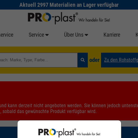
Aktuell 2997 Materialien an Lager verfügbar
ervice
Service
Über Uns
Karriere
oder
Zu den Rohstoff
r und kann derzeit nicht angeboten werden. Sie können jedoch untens
e, sobald das gewünschte Produkt verfügbar wird.