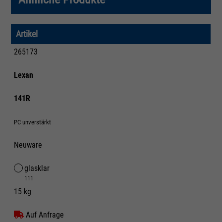
Artikel
265173
Lexan
141R
PC unverstärkt
Neuware
glasklar
111
15 kg
Auf Anfrage