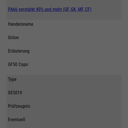
PA66 verstärkt 40% und mehr (GF, GK, MF, CF)
Handelsname
Grilon
Erläuterung
GF50 Copo
Type
XE5019
Prüfzeugnis
Eventuell