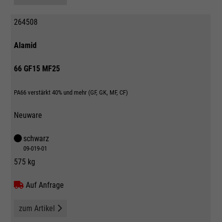
264508
Alamid
66 GF15 MF25
PA66 verstärkt 40% und mehr (GF, GK, MF, CF)
Neuware
schwarz
09-019-01
575 kg
Auf Anfrage
zum Artikel