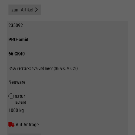
zum Artikel
235092
PRO-amid
66 GK40
PA66 verstärkt 40% und mehr (GF, GK, MF, CF)
Neuware
natur
laufend
1000 kg
Auf Anfrage