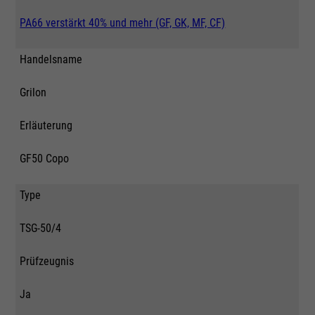
PA66 verstärkt 40% und mehr (GF, GK, MF, CF)
Handelsname
Grilon
Erläuterung
GF50 Copo
Type
TSG-50/4
Prüfzeugnis
Ja