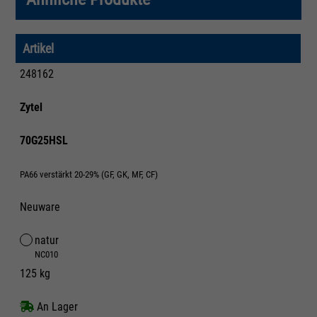
Artikel
248162
Zytel
70G25HSL
PA66 verstärkt 20-29% (GF, GK, MF, CF)
Neuware
natur
NC010
125 kg
An Lager