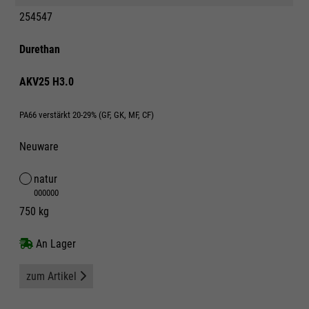
254547
Durethan
AKV25 H3.0
PA66 verstärkt 20-29% (GF, GK, MF, CF)
Neuware
natur
000000
750 kg
An Lager
zum Artikel