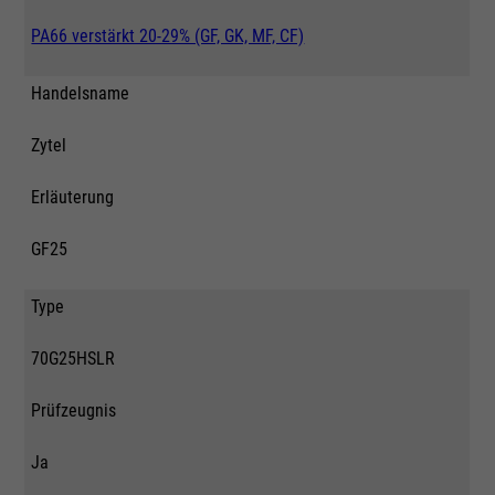
PA66 verstärkt 20-29% (GF, GK, MF, CF)
Handelsname
Zytel
Erläuterung
GF25
Type
70G25HSLR
Prüfzeugnis
Ja