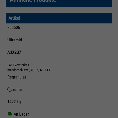
Artikel
260506
Ultramid
A3X2G7
PA66 verstärkt +
brandgeschützt (GF, GK, MF, CF)
Regranulat
natur
1422 kg
An Lager