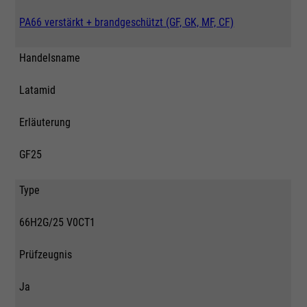
PA66 verstärkt + brandgeschützt (GF, GK, MF, CF)
Handelsname
Latamid
Erläuterung
GF25
Type
66H2G/25 V0CT1
Prüfzeugnis
Ja