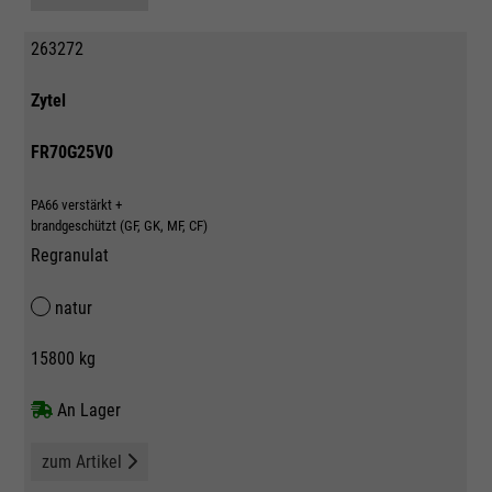
263272
Zytel
FR70G25V0
PA66 verstärkt +
brandgeschützt (GF, GK, MF, CF)
Regranulat
natur
15800 kg
An Lager
zum Artikel