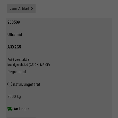
zum Artikel
260509
Ultramid
A3X2G5
PA66 verstärkt +
brandgeschützt (GF, GK, MF, CF)
Regranulat
natur/ungefärbt
3000 kg
An Lager