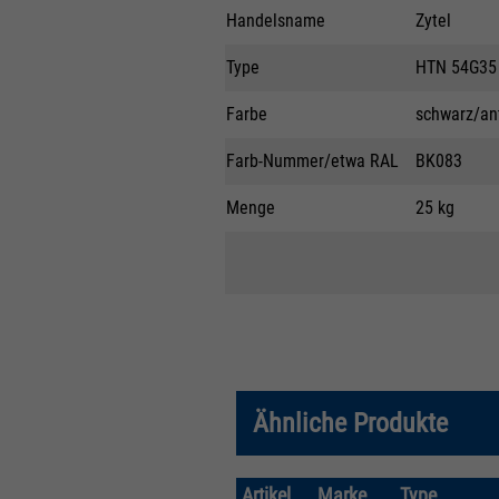
Handelsname
Zytel
Type
HTN 54G35
Farbe
schwarz/ant
Farb-Nummer/etwa RAL
BK083
Menge
25 kg
Ähnliche Produkte
Artikel
Marke
Type