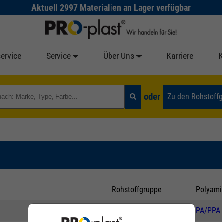
Aktuell 2997 Materialien an Lager verfügbar
ervice
Service
Über Uns
Karriere
oder
Zu den Rohstoff
Rohstoffgruppe
Polyami
Untergruppe
PA/PPA 