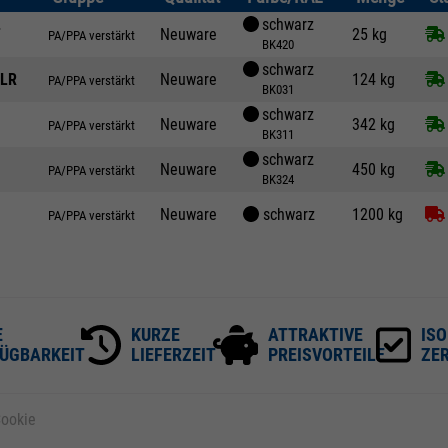
schwarz
F
Neuware
25 kg
PA/PPA verstärkt
BK420
schwarz
LR
Neuware
124 kg
PA/PPA verstärkt
BK031
schwarz
Neuware
342 kg
PA/PPA verstärkt
BK311
schwarz
Neuware
450 kg
PA/PPA verstärkt
BK324
Neuware
schwarz
1200 kg
PA/PPA verstärkt
E
KURZE
ATTRAKTIVE
ISO
ÜGBARKEIT
LIEFERZEIT
PREISVORTEILE
ZER
ookie