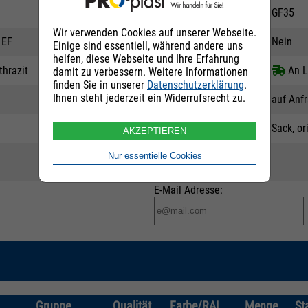
Erläuterung
GF35
Wir verwenden Cookies auf unserer Webseite.
 EF
Prüfzeugnis
Nein
Einige sind essentiell, während andere uns
helfen, diese Webseite und Ihre Erfahrung
hrazit
Lieferstatus
An L
damit zu verbessern. Weitere Informationen
finden Sie in unserer
Datenschutzerklärung
.
Ihnen steht jederzeit ein Widerrufsrecht zu.
Preis
auf Anf
Verpackung
Sack, or
AKZEPTIEREN
Nur essentielle Cookies
E-Mail Adresse:
Gruppe
Qualität
Farbe/RAL
Menge
St