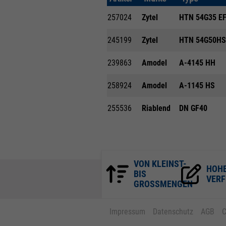
257024
Zytel
HTN 54G35 E
245199
Zytel
HTN 54G50HS
239863
Amodel
A-4145 HH
258924
Amodel
A-1145 HS
255536
Riablend
DN GF40
VON KLEINST-
HOH
BIS
VERF
GROSSMENGEN
Impressum
Datenschutz
AGB
C