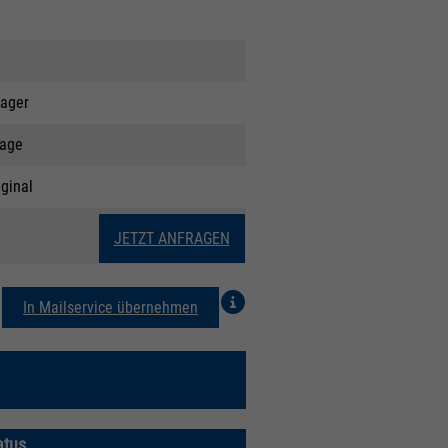
ager
rage
iginal
JETZT ANFRAGEN
In Mailservice übernehmen
atus