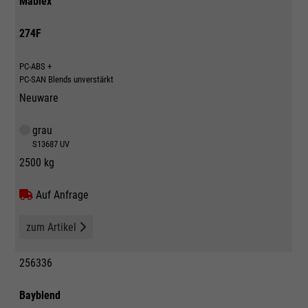
Mablex
274F
PC-ABS +
PC-SAN Blends unverstärkt
Neuware
grau
S13687 UV
2500 kg
Auf Anfrage
zum Artikel
256336
Bayblend