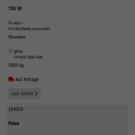
T85 XF
PC-ABS +
PC-SAN Blends unverstärkt
Neuware
grau
701453/7038/7040
5000 kg
Auf Anfrage
zum Artikel
264334
Pulse