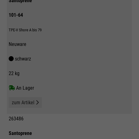
Santoprene
101-64
TPE-V Shore A bis 79
Neuware
schwarz
22 kg
An Lager
zum Artikel
263486
Santoprene