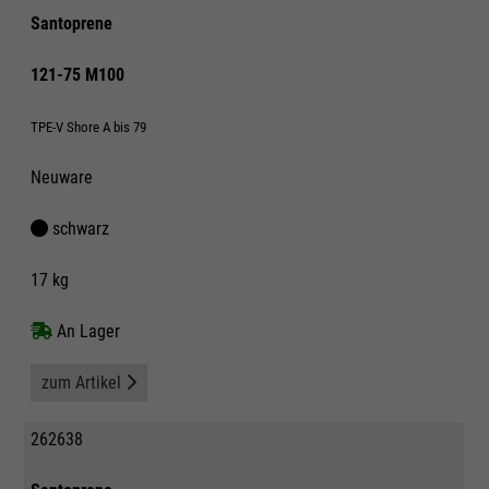
Santoprene
121-75 M100
TPE-V Shore A bis 79
Neuware
schwarz
17 kg
An Lager
zum Artikel
262638