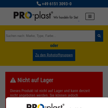
+49 6151 3093-0
oder
Zu den Rohstoffgruppen
Nicht auf Lager
Dieses Produkt ist nicht auf Lager und kann derzeit
nicht angeboten werden. Sie können jedoch
untenstehend einen Mailservice abonnieren und wir
informieren Sie, sobald das gewünschte Produkt