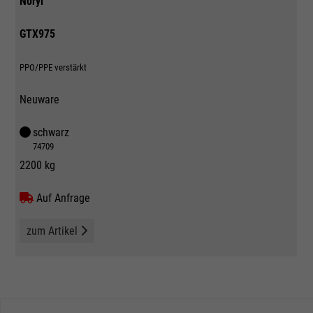
Noryl
GTX975
PPO/PPE verstärkt
Neuware
schwarz
74709
2200 kg
Auf Anfrage
zum Artikel