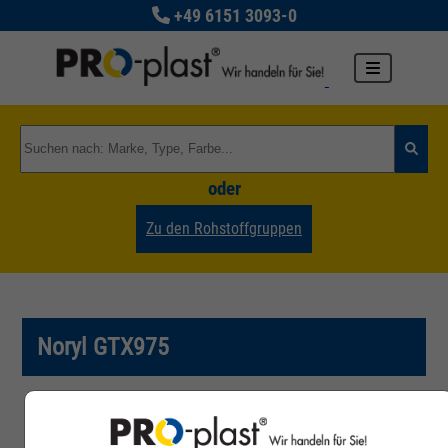
+49 6151 3093-0
oder
Zu den Rohstoffgruppen
Noryl GTX975
Artikelnummer