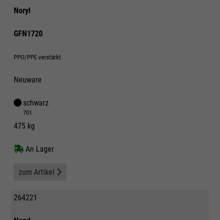
Noryl
GFN1720
PPO/PPE verstärkt
Neuware
schwarz
701
475 kg
An Lager
zum Artikel
264221