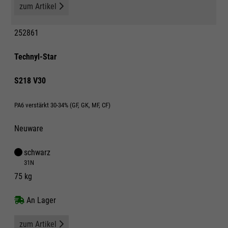
zum Artikel
252861
Technyl-Star
S218 V30
PA6 verstärkt 30-34% (GF, GK, MF, CF)
Neuware
schwarz
31N
75 kg
An Lager
zum Artikel