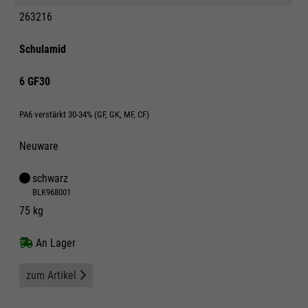
263216
Schulamid
6 GF30
PA6 verstärkt 30-34% (GF, GK, MF, CF)
Neuware
schwarz
BLK968001
75 kg
An Lager
zum Artikel