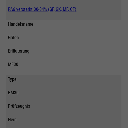
PA6 verstärkt 30-34% (GF, GK, MF, CF)
Handelsname
Grilon
Erläuterung
MF30
Type
BM30
Prüfzeugnis
Nein