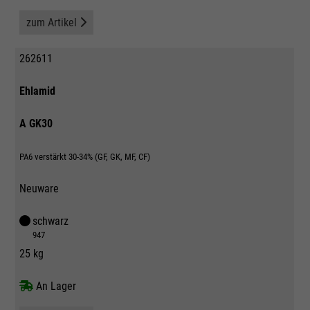
zum Artikel
262611
Ehlamid
A GK30
PA6 verstärkt 30-34% (GF, GK, MF, CF)
Neuware
schwarz
947
25 kg
An Lager