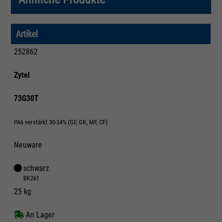
Artikel
252862
Zytel
73G30T
PA6 verstärkt 30-34% (GF, GK, MF, CF)
Neuware
schwarz
BK261
25 kg
An Lager