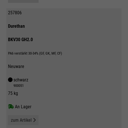
257806
Durethan
BKV30 GH2.0
PA6 verstärkt 30-34% (GF, GK, MF, CF)
Neuware
schwarz
900051
75 kg
An Lager
zum Artikel