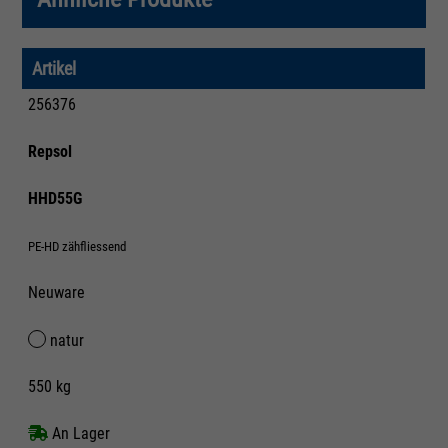
Artikel
256376
Repsol
HHD55G
PE-HD zähfliessend
Neuware
natur
550 kg
An Lager