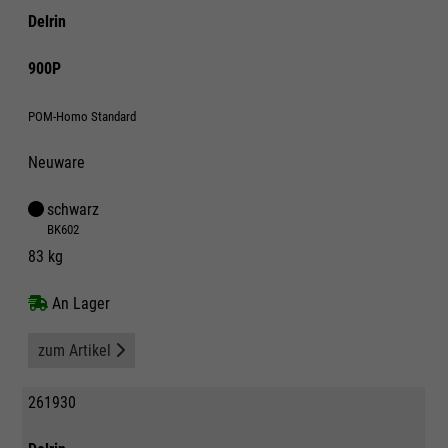
Delrin
900P
POM-Homo Standard
Neuware
schwarz
BK602
83 kg
An Lager
zum Artikel
261930