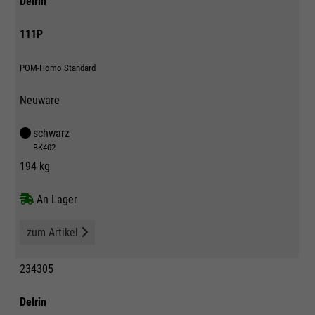
Delrin
111P
POM-Homo Standard
Neuware
schwarz
BK402
194 kg
An Lager
zum Artikel
234305
Delrin