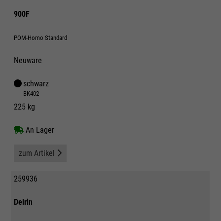
900F
POM-Homo Standard
Neuware
schwarz
BK402
225 kg
An Lager
zum Artikel
259936
Delrin