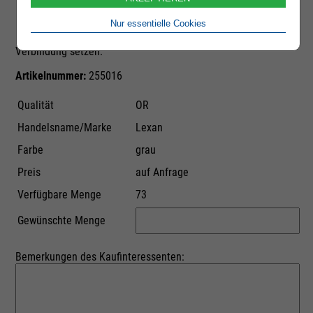
Durch das Absenden dieser E-Mail-Anfrage lösen Sie noch
keine Bestellung aus. Sie bekunden lediglich Kaufinteresse.
Nur essentielle Cookies
Der Anbieter der Ware wird sich umgehend mit Ihnen in
Verbindung setzen.
Artikelnummer:
255016
Qualität
OR
Handelsname/Marke
Lexan
Farbe
grau
Preis
auf Anfrage
Verfügbare Menge
73
Gewünschte Menge
Bemerkungen des Kaufinteressenten: