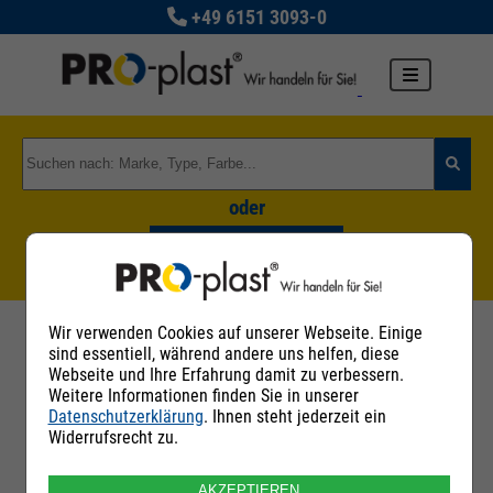
+49 6151 3093-0
oder
Zu den Rohstoffgruppen
Wir verwenden Cookies auf unserer Webseite. Einige
sind essentiell, während andere uns helfen, diese
Kontaktaufnahme mit Verkäufer: PRO-
Webseite und Ihre Erfahrung damit zu verbessern.
Weitere Informationen finden Sie in unserer
plast Kunststoff GmbH
Datenschutzerklärung
. Ihnen steht jederzeit ein
Widerrufsrecht zu.
Ich interessiere mich für folgende Rohstoffe
AKZEPTIEREN