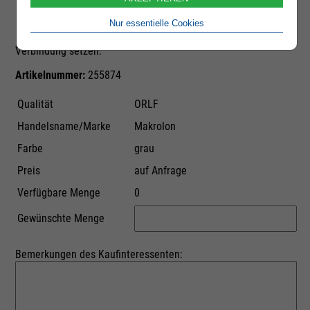
Durch das Absenden dieser E-Mail-Anfrage lösen Sie noch
keine Bestellung aus. Sie bekunden lediglich Kaufinteresse.
Nur essentielle Cookies
Der Anbieter der Ware wird sich umgehend mit Ihnen in
Verbindung setzen.
Artikelnummer:
255874
Qualität
ORLF
Handelsname/Marke
Makrolon
Farbe
grau
Preis
auf Anfrage
Verfügbare Menge
0
Gewünschte Menge
Bemerkungen des Kaufinteressenten: