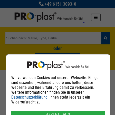
+49 6151 3093-0
oder
Zu den Rohstoffgruppen
Wir verwenden Cookies auf unserer Webseite. Einige
sind essentiell, während andere uns helfen, diese
Kontaktaufnahme mit Verkäufer: PRO-
Webseite und Ihre Erfahrung damit zu verbessern.
Weitere Informationen finden Sie in unserer
plast Kunststoff GmbH
Datenschutzerklärung
. Ihnen steht jederzeit ein
Widerrufsrecht zu.
Ich interessiere mich für folgende Rohstoffe
AKZEPTIEREN