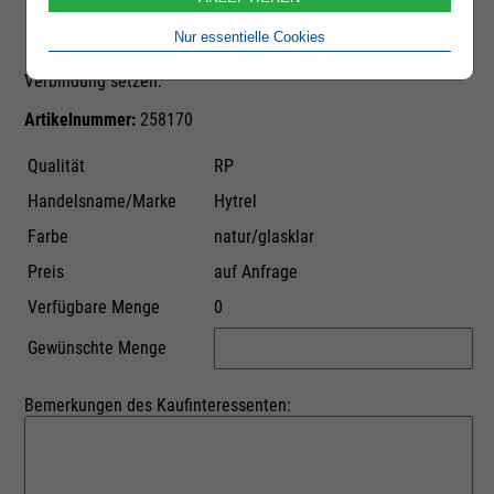
Durch das Absenden dieser E-Mail-Anfrage lösen Sie noch
keine Bestellung aus. Sie bekunden lediglich Kaufinteresse.
Nur essentielle Cookies
Der Anbieter der Ware wird sich umgehend mit Ihnen in
Verbindung setzen.
Artikelnummer:
258170
Qualität
RP
Handelsname/Marke
Hytrel
Farbe
natur/glasklar
Preis
auf Anfrage
Verfügbare Menge
0
Gewünschte Menge
Bemerkungen des Kaufinteressenten: