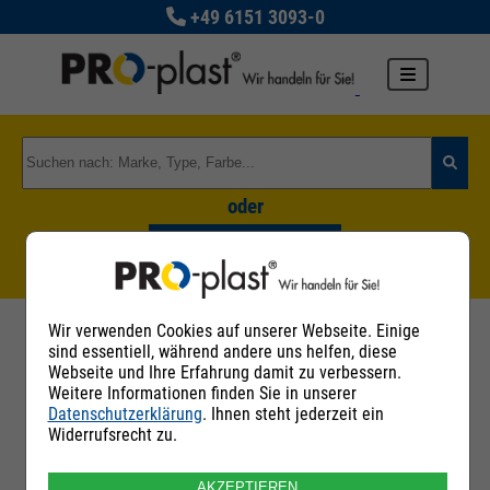
+49 6151 3093-0
oder
Zu den Rohstoffgruppen
Wir verwenden Cookies auf unserer Webseite. Einige
sind essentiell, während andere uns helfen, diese
Kontaktaufnahme mit Verkäufer: PRO-
Webseite und Ihre Erfahrung damit zu verbessern.
Weitere Informationen finden Sie in unserer
plast Kunststoff GmbH
Datenschutzerklärung
. Ihnen steht jederzeit ein
Widerrufsrecht zu.
Ich interessiere mich für folgende Rohstoffe
AKZEPTIEREN