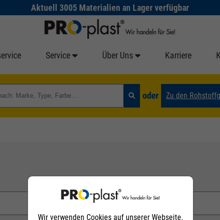
Aktuell 3005 Materialien an Lager verfügbar
ervice
Service
Über Uns
Karriere
oder
Zu den Rohstoff
Wir verwenden Cookies auf unserer Webseite.