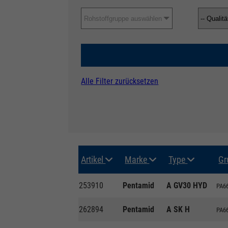
Rohstoffgruppe auswählen
Alle Filter zurücksetzen
Artikel
Marke
Type
Gr
253910
Pentamid
A GV30 HYD
PA66
262894
Pentamid
A SK H
PA66