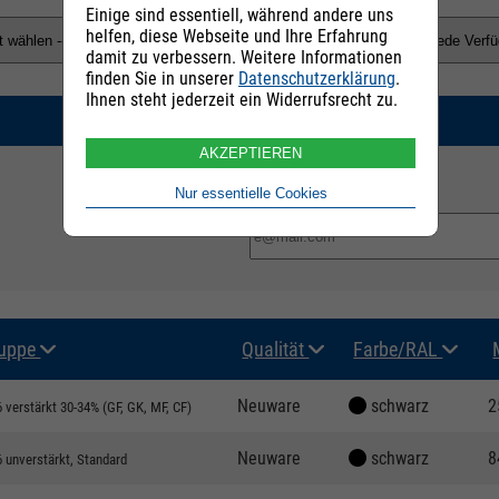
Einige sind essentiell, während andere uns
helfen, diese Webseite und Ihre Erfahrung
damit zu verbessern. Weitere Informationen
finden Sie in unserer
Datenschutzerklärung
.
Ihnen steht jederzeit ein Widerrufsrecht zu.
SUCHEN
AKZEPTIEREN
Nur essentielle Cookies
E-Mail Adresse:
uppe
Qualität
Farbe/RAL
Neuware
schwarz
2
 verstärkt 30-34% (GF, GK, MF, CF)
Neuware
schwarz
8
 unverstärkt, Standard