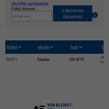
Alle Filter zurücksetzen
E-Mail Adresse:
In Mailservice
übernehmen
Artikel
Marke
Type
Gru
ABS ve
263577
Saxalac
128 GF10
Sonsti
VON KLEINST-