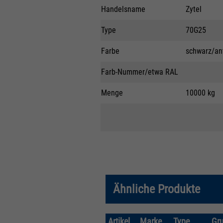
Handelsname
Zytel
Type
70G25
Farbe
schwarz/ant
Farb-Nummer/etwa RAL
Menge
10000 kg
Ähnliche Produkte
Artikel
Marke
Type
Gr