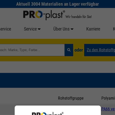
Aktuell 3004 Materialien an Lager verfügbar
ervice
Service
Über Uns
Karriere
oder
Zu den Rohstoff
Rohstoffgruppe
Polyami
Untergruppe
PA66 ver