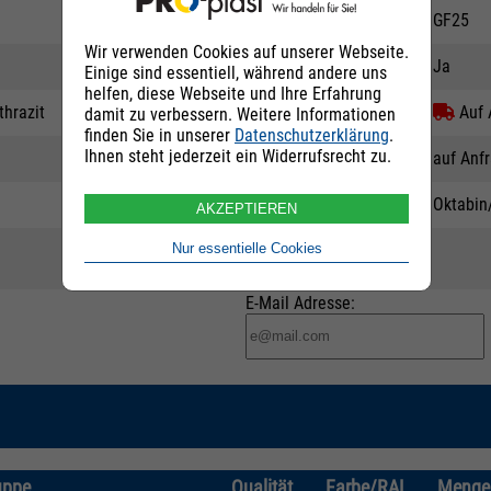
Erläuterung
GF25
Wir verwenden Cookies auf unserer Webseite.
Prüfzeugnis
Ja
Einige sind essentiell, während andere uns
helfen, diese Webseite und Ihre Erfahrung
hrazit
Lieferstatus
Auf 
damit zu verbessern. Weitere Informationen
finden Sie in unserer
Datenschutzerklärung
.
Ihnen steht jederzeit ein Widerrufsrecht zu.
Preis
auf Anf
Verpackung
Oktabin/
AKZEPTIEREN
Nur essentielle Cookies
E-Mail Adresse:
uppe
Qualität
Farbe/RAL
Menge