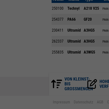
250100
Technyl
A218 V25
PA66 
254377
PA66
GF20
PA66 
230411
Ultramid
A3HG5
PA66 
262337
Ultramid
A3HG5
PA66 
255835
Ultramid
A3WG5
PA66 
VON KLEINST-
HOH
BIS
VERF
GROSSMENGEN
Impressum
Datenschutz
AGB
C