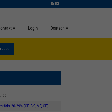
Kontakt
Login
Deutsch
gruppen
d 66
stärkt 20-29% (GF, GK, MF, CF)