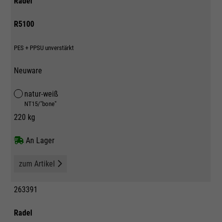
Radel
R5100
PES + PPSU unverstärkt
Neuware
natur-weiß
NT15/"bone"
220 kg
An Lager
zum Artikel
263391
Radel