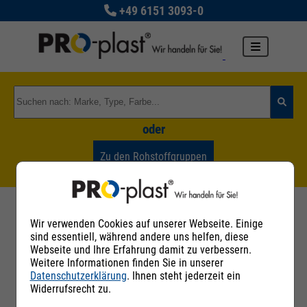
+49 6151 3093-0
oder
Zu den Rohstoffgruppen
Handelsnamen-Datenbank
Wir verwenden Cookies auf unserer Webseite. Einige
sind essentiell, während andere uns helfen, diese
Webseite und Ihre Erfahrung damit zu verbessern.
Der Inhalt dieser Datenbank wurde nach bestem
Weitere Informationen finden Sie in unserer
Wissen erstellt und wird von PRO-plast
Datenschutzerklärung
. Ihnen steht jederzeit ein
Kunststoff GmbH gepflegt. Inhalt und Struktur
Widerrufsrecht zu.
dieser Datenbank sind urheberrechtlich
geschützt. Eine Nutzung für eigene Zwecke