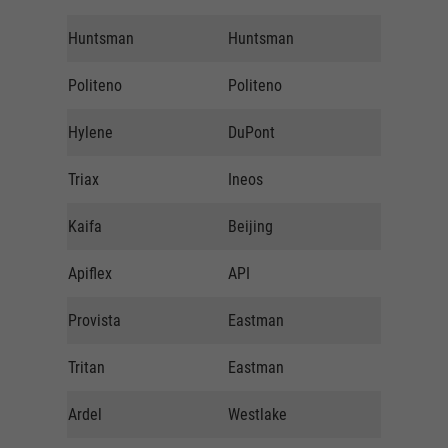
Huntsman
Huntsman
z.Zt. nich
Politeno
Politeno
z.Zt. nich
Hylene
DuPont
z.Zt. nich
Triax
Ineos
z.Zt. nich
Kaifa
Beijing
z.Zt. nich
Apiflex
API
z.Zt. nich
Provista
Eastman
z.Zt. nich
Tritan
Eastman
z.Zt. nich
Ardel
Westlake
z.Zt. nich