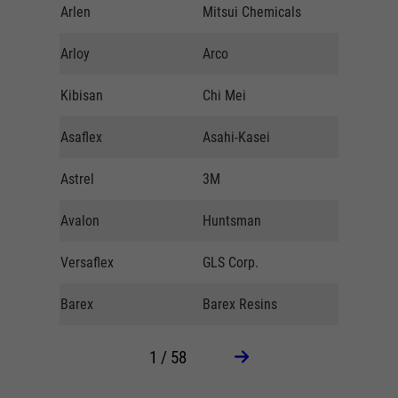
Arlen
Mitsui Chemicals
z.Zt. nich
Arloy
Arco
z.Zt. nich
Kibisan
Chi Mei
z.Zt. nich
Asaflex
Asahi-Kasei
z.Zt. nich
Astrel
3M
z.Zt. nich
Avalon
Huntsman
z.Zt. nich
Versaflex
GLS Corp.
z.Zt. nich
Barex
Barex Resins
z.Zt. nich
1 / 58