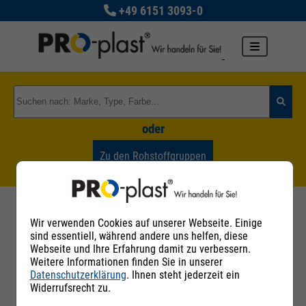
+49 6151 3093-0
oder
Zu den Rohstoffgruppen
Handelsnamen-Datenbank
Wir verwenden Cookies auf unserer Webseite. Einige
sind essentiell, während andere uns helfen, diese
Webseite und Ihre Erfahrung damit zu verbessern.
Der Inhalt dieser Datenbank wurde nach bestem
Weitere Informationen finden Sie in unserer
Wissen erstellt und wird von PRO-plast
Datenschutzerklärung
. Ihnen steht jederzeit ein
Kunststoff GmbH gepflegt. Inhalt und Struktur
Widerrufsrecht zu.
dieser Datenbank sind urheberrechtlich
geschützt. Eine Nutzung für eigene Zwecke