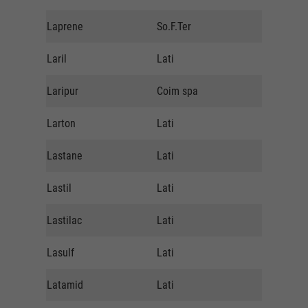
Laprene
So.F.Ter
Polymer 
Laril
Lati
Lati
Laripur
Coim spa
KF Polym
Larton
Lati
Lati
Lastane
Lati
Lati
Lastil
Lati
Lati
Lastilac
Lati
Lati
Lasulf
Lati
Lati
Latamid
Lati
Lati