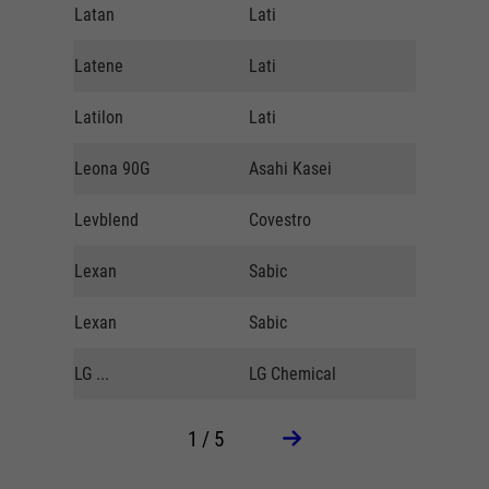
Latan
Lati
Lati
Latene
Lati
Lati
Latilon
Lati
Lati
Leona 90G
Asahi Kasei
Nordman
Levblend
Covestro
Viverso
Lexan
Sabic
Grässlin
Lexan
Sabic
Xifa
LG ...
LG Chemical
Fedders
1 / 5